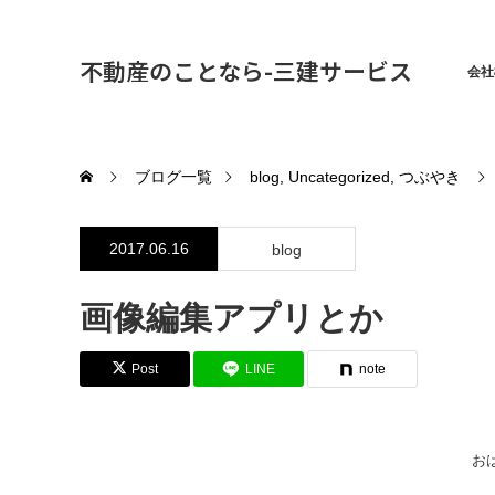
不動産のことなら-三建サービス
会社
ブログ一覧
blog
,
Uncategorized
,
つぶやき
2017.06.16
blog
画像編集アプリとか
Post
LINE
note
おは