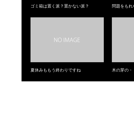
ゴミ箱は置く派？置かない派？
問題をもれ
夏休みももう終わりですね
木の芽の・