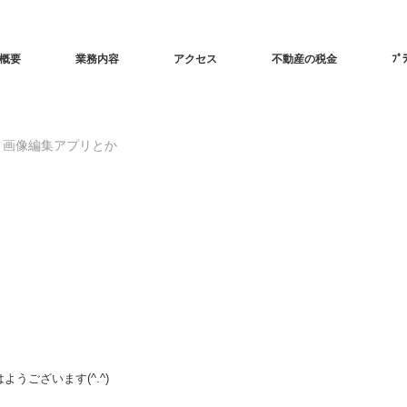
概要
業務内容
アクセス
不動産の税金
ﾌﾟ
画像編集アプリとか
ようございます(^.^)