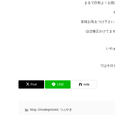
まるで詐欺よ！お肌
皆様お気をつけ下さい
ほぼ修正かけてますよ
いやぁ
では今日
Post
LINE
note
blog
,
Uncategorized
,
つぶやき