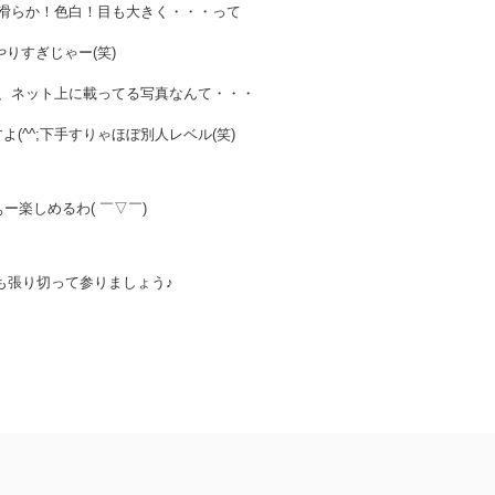
滑らか！色白！目も大きく・・・って
やりすぎじゃー(笑)
、ネット上に載ってる写真なんて・・・
(^^;下手すりゃほぼ別人レベル(笑)
ー楽しめるわ( ￣▽￣)
も張り切って参りましょう♪