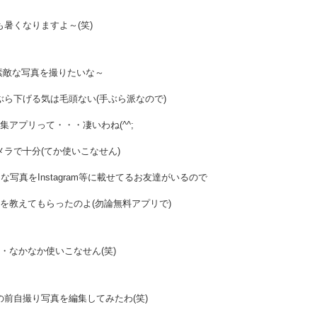
も暑くなりますよ～(笑)
素敵な写真を撮りたいな～
ら下げる気は毛頭ない(手ぶら派なので)
集アプリって・・・凄いわね(^^;
メラで十分(てか使いこなせん)
写真をInstagram等に載せてるお友達がいるので
を教えてもらったのよ(勿論無料アプリで)
・なかなか使いこなせん(笑)
前自撮り写真を編集してみたわ(笑)