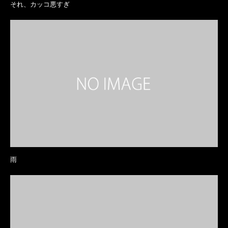
それ、カッコ悪すぎ
雨