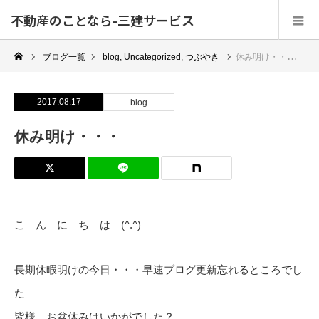
不動産のことなら-三建サービス
ブログ一覧
blog
,
Uncategorized
,
つぶやき
休み明け・・・
2017.08.17
blog
休み明け・・・
こ ん に ち は (^.^)
長期休暇明けの今日・・・早速ブログ更新忘れるところでし
た
皆様、お盆休みはいかがでした？