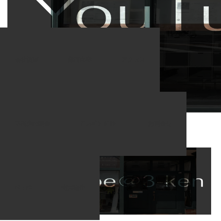
ブログ一覧
youtubeバナー
会社概要
業務内容
アクセス
2023.09.28
youtubeバナー
不動産の税金
ﾌﾟﾗｲﾊﾞｼｰﾎﾟﾘｼｰ
お問合せ
BLOG
売買物件