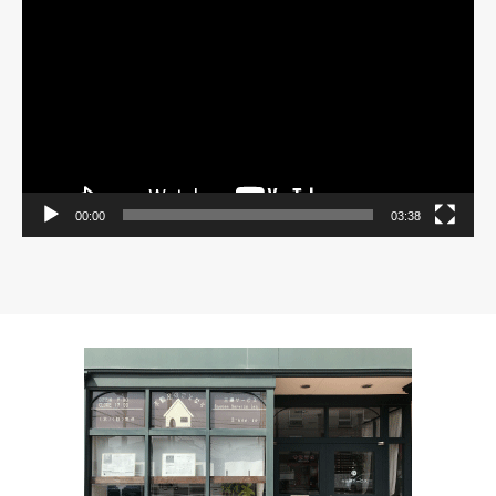
画
プ
レ
ー
ヤ
ー
00:00
03:38