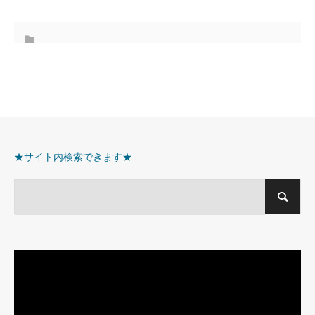
★サイト内検索できます★
動
画
プ
レ
ー
ヤ
ー