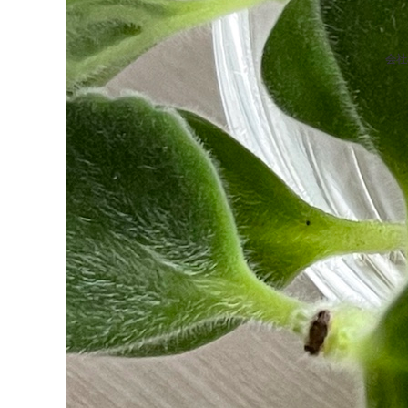
会社
ブログ一覧
img_5347.jpg
2021.06.12
img_5347.jpg
Post
LINE
note