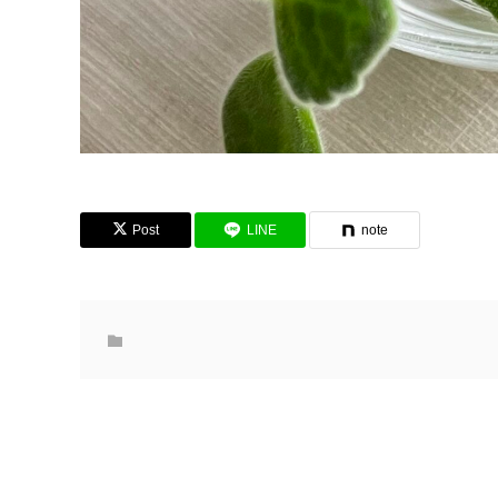
Post
LINE
note