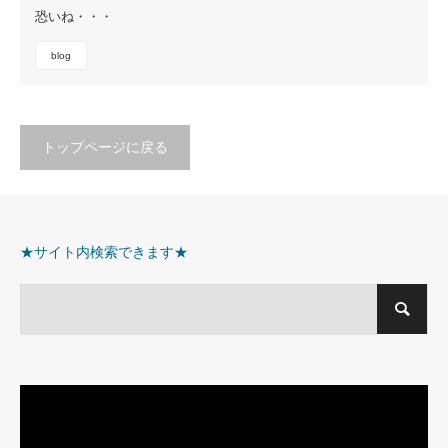
恐いね・・・
blog
トップページに戻る
★サイト内検索できます★
動
画
プ
レ
ー