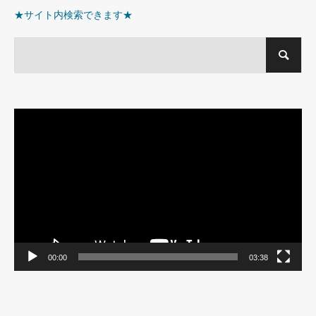
★サイト内検索できます★
動
画
プ
レ
ー
ヤ
ー
00:00
03:38