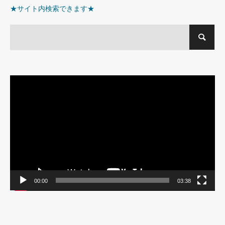
★サイト内検索できます★
動
画
プ
レ
ー
ヤ
ー
00:00
03:38