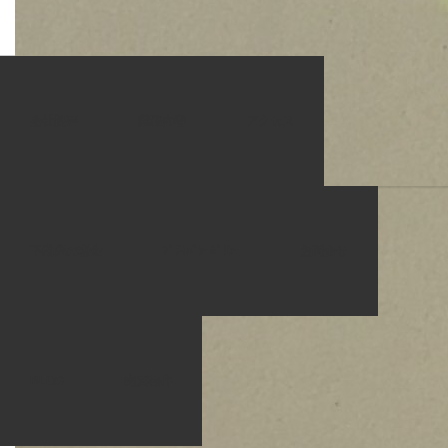
ブログ一覧
IMG_1890
会社概要
業務内容
アクセス
2018.09.03
IMG_1890
不動産の税金
ﾌﾟﾗｲﾊﾞｼｰﾎﾟﾘｼｰ
お問合せ
BLOG
売買物件