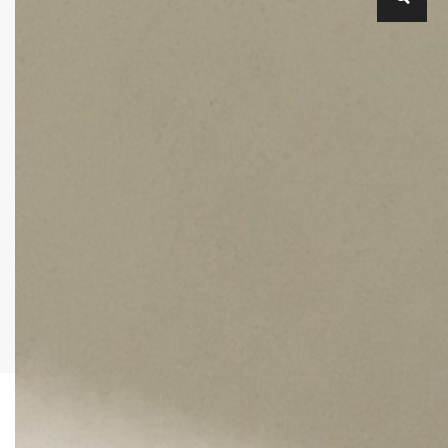
動
画
プ
レ
ー
ヤ
ー
00:00
03:38