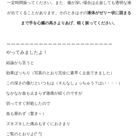
一定時間振ってください。また、傷が深い場合は止血しても透明な液
が出てくることがあります。そのときはその
液体がゼリー状に固まる
まで手を心臓の高さよりあげ、軽く振ってください。
＿＿＿＿＿＿＿＿＿＿＿＿＿＿＿＿＿＿＿＿＿＿＿
やってみましたよ！
結論から言うと
効果ばっちり（写真のとおり完全に素早く止血できました）
この深さの傷だといつもは（そんなしょっちゅう？はい・・・）
なかなか血も止まらず激痛が続くのですが
切ってすぐ対処したので
血も垂れず（驚き～）
ズキズキした痛みもすぐにおさまり
ご覧のとおりよ(^.^)