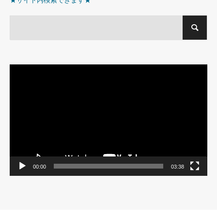
★サイト内検索できます★
動
画
プ
レ
ー
ヤ
ー
00:00
03:38