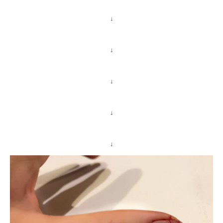
↓
↓
↓
↓
↓