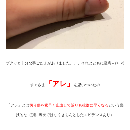
ザクッと十分な手ごたえがありました。。。それとともに激痛～(>_<)
「アレ」
すぐさま
を思いついたの
「アレ」とは
切り傷を素早く止血して治りも抜群に早くなる
という裏
技的な（別に裏技ではなくきちんとしたエビデンスあり）